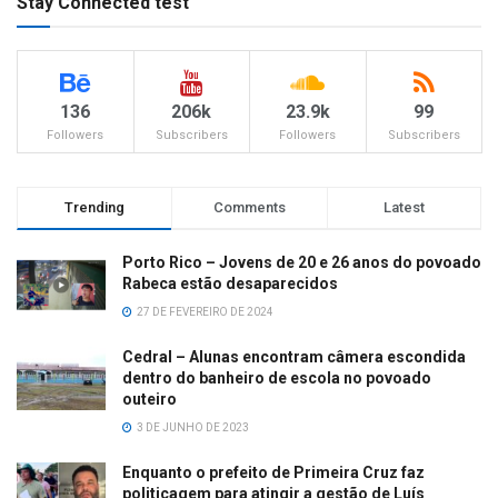
Stay Connected test
136
206k
23.9k
99
Followers
Subscribers
Followers
Subscribers
Trending
Comments
Latest
Porto Rico – Jovens de 20 e 26 anos do povoado
Rabeca estão desaparecidos
27 DE FEVEREIRO DE 2024
Cedral – Alunas encontram câmera escondida
dentro do banheiro de escola no povoado
outeiro
3 DE JUNHO DE 2023
Enquanto o prefeito de Primeira Cruz faz
politicagem para atingir a gestão de Luís