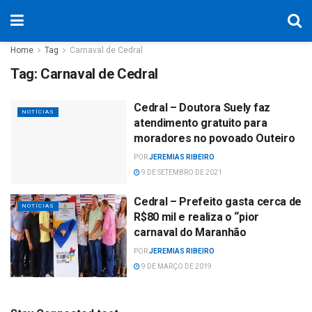
Home
Tag
Carnaval de Cedral
Tag:
Carnaval de Cedral
Cedral – Doutora Suely faz
NOTÍCIAS
atendimento gratuito para
moradores no povoado Outeiro
POR
JEREMIAS RIBEIRO
9 DE SETEMBRO DE 2021
Cedral – Prefeito gasta cerca de
NOTÍCIAS
R$80 mil e realiza o “pior
carnaval do Maranhão
POR
JEREMIAS RIBEIRO
9 DE MARÇO DE 2019