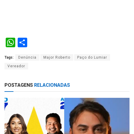
W
S
h
h
Tags:
Denúncia
Major Roberto
Paço do Lumiar
at
ar
Vereador
s
e
A
POSTAGENS
RELACIONADAS
p
p