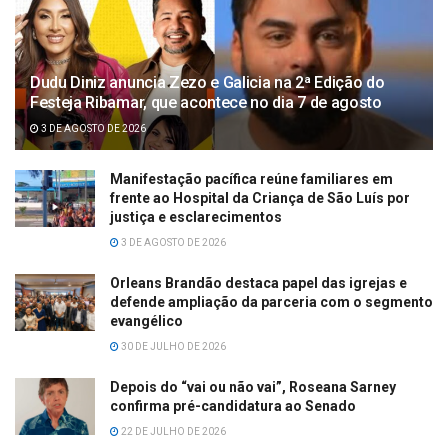
Dudu Diniz anuncia Zezo e Galicia na 2ª Edição do
Festeja Ribamar, que acontece no dia 7 de agosto
3 DE AGOSTO DE 2026
Manifestação pacífica reúne familiares em
frente ao Hospital da Criança de São Luís por
justiça e esclarecimentos
3 DE AGOSTO DE 2026
Orleans Brandão destaca papel das igrejas e
defende ampliação da parceria com o segmento
evangélico
30 DE JULHO DE 2026
Depois do “vai ou não vai”, Roseana Sarney
confirma pré-candidatura ao Senado
22 DE JULHO DE 2026