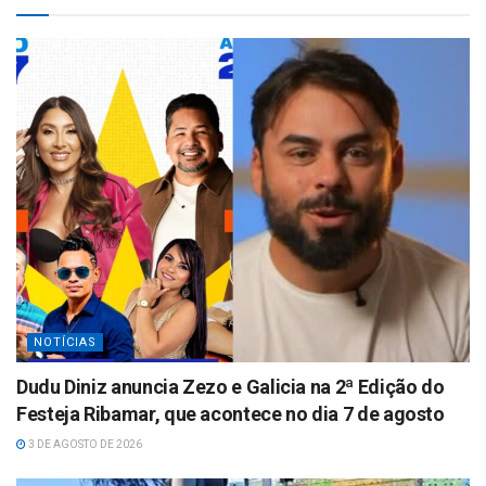
A
p
p
NOTÍCIAS
Dudu Diniz anuncia Zezo e Galicia na 2ª Edição do
Festeja Ribamar, que acontece no dia 7 de agosto
3 DE AGOSTO DE 2026