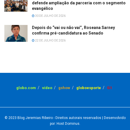
defende ampliação da parceria com o segmento
evangélico
30 DE JULHO DE 2026
Depois do “vai ou não vai”, Roseana Sarney
confirma pré-candidatura ao Senado
22 DE JULHO DE 2026
globo.com
vídeo
gshow
globoesporte
G1
© 2023
Blog Jeremias Ribeiro
- Direitos autorais reservados
| Desenvolvido
por: Host Dominus
.