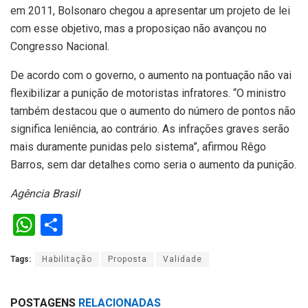
em 2011, Bolsonaro chegou a apresentar um projeto de lei
com esse objetivo, mas a proposiçao não avançou no
Congresso Nacional.
De acordo com o governo, o aumento na pontuação não vai
flexibilizar a punição de motoristas infratores. “O ministro
também destacou que o aumento do número de pontos não
significa leniência, ao contrário. As infrações graves serão
mais duramente punidas pelo sistema”, afirmou Rêgo
Barros, sem dar detalhes como seria o aumento da punição.
Agência Brasil
W
S
h
h
Tags:
Habilitação
Proposta
Validade
at
ar
s
e
POSTAGENS
RELACIONADAS