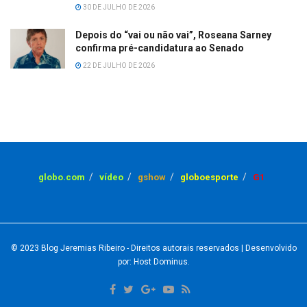
30 DE JULHO DE 2026
Depois do “vai ou não vai”, Roseana Sarney
confirma pré-candidatura ao Senado
22 DE JULHO DE 2026
globo.com
vídeo
gshow
globoesporte
G1
© 2023
Blog Jeremias Ribeiro
- Direitos autorais reservados
| Desenvolvido
por: Host Dominus
.