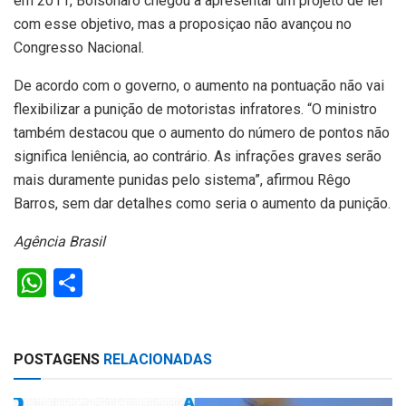
em 2011, Bolsonaro chegou a apresentar um projeto de lei
com esse objetivo, mas a proposiçao não avançou no
Congresso Nacional.
De acordo com o governo, o aumento na pontuação não vai
flexibilizar a punição de motoristas infratores. “O ministro
também destacou que o aumento do número de pontos não
significa leniência, ao contrário. As infrações graves serão
mais duramente punidas pelo sistema”, afirmou Rêgo
Barros, sem dar detalhes como seria o aumento da punição.
Agência Brasil
W
S
h
h
at
ar
POSTAGENS
RELACIONADAS
s
e
A