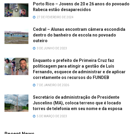
Porto Rico – Jovens de 20 e 26 anos do povoado
Rabeca estão desaparecidos
27 DE FEVEREIRO DE 2024
Cedral – Alunas encontram câmera escondida
dentro do banheiro de escola no povoado
outeiro
3 DE JUNHO DE 2023
Enquanto o prefeito de Primeira Cruz faz
politicagem para atingir a gestão de Luís
Fernando, esquece de administrar e de aplicar
corretamente os recursos do FUNDEB
7 DE JANEIRO DE 2026
Secretário de administração de Presidente
Juscelino (MA), coloca terreno que é locado
torres de telefonia em seu nome e da esposa
5 DE MARÇO DE 2023
Recent News