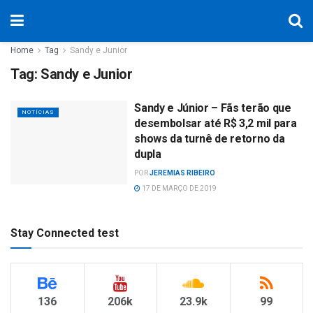
Home
Tag
Sandy e Junior
Tag:
Sandy e Junior
Sandy e Júnior – Fãs terão que
NOTÍCIAS
desembolsar até R$ 3,2 mil para
shows da turnê de retorno da
dupla
POR
JEREMIAS RIBEIRO
17 DE MARÇO DE 2019
Stay Connected test
136
206k
23.9k
99