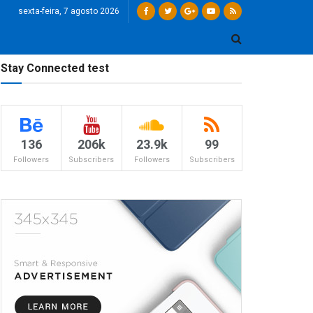
sexta-feira, 7 agosto 2026
Stay Connected test
136
206k
23.9k
99
Followers
Subscribers
Followers
Subscribers