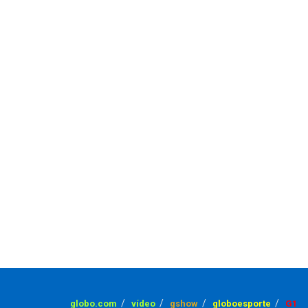
globo.com
vídeo
gshow
globoesporte
G1