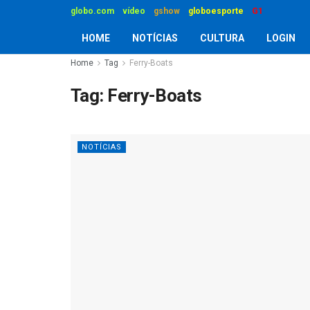
globo.com
vídeo
gshow
globoesporte
G1
HOME
NOTÍCIAS
CULTURA
LOGIN
Home
Tag
Ferry-Boats
Tag:
Ferry-Boats
NOTÍCIAS