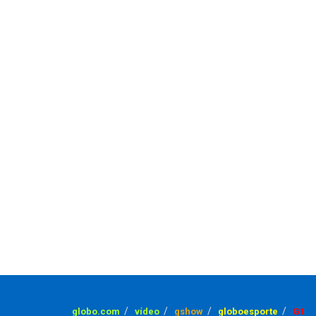
globo.com
vídeo
gshow
globoesporte
G1