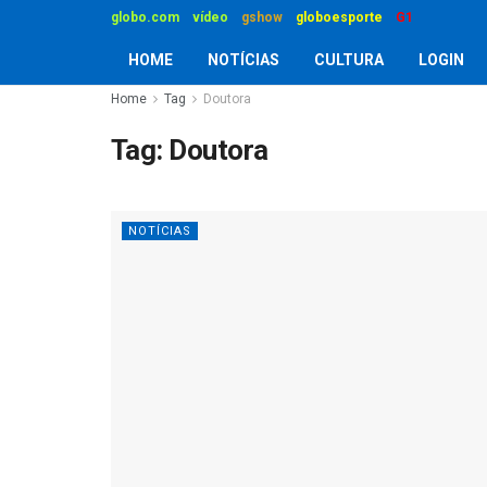
globo.com
vídeo
gshow
globoesporte
G1
HOME
NOTÍCIAS
CULTURA
LOGIN
Home
Tag
Doutora
Tag:
Doutora
NOTÍCIAS