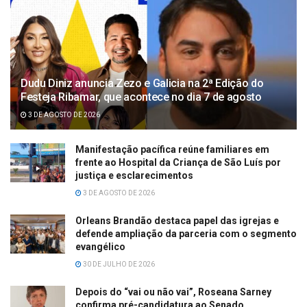
Dudu Diniz anuncia Zezo e Galicia na 2ª Edição do
Festeja Ribamar, que acontece no dia 7 de agosto
3 DE AGOSTO DE 2026
Manifestação pacífica reúne familiares em
frente ao Hospital da Criança de São Luís por
justiça e esclarecimentos
3 DE AGOSTO DE 2026
Orleans Brandão destaca papel das igrejas e
defende ampliação da parceria com o segmento
evangélico
30 DE JULHO DE 2026
Depois do “vai ou não vai”, Roseana Sarney
confirma pré-candidatura ao Senado