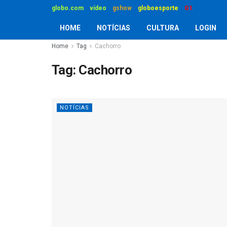
globo.com
vídeo
gshow
globoesporte
G1
HOME
NOTÍCIAS
CULTURA
LOGIN
Home
Tag
Cachorro
Tag:
Cachorro
NOTÍCIAS