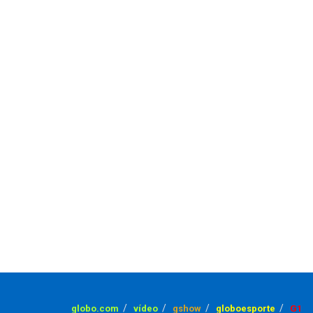
globo.com
vídeo
gshow
globoesporte
G1