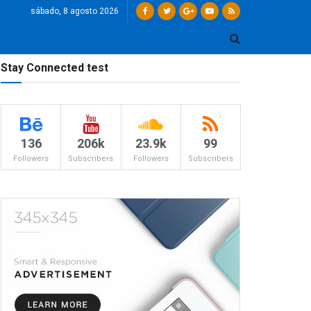
sábado, 8 agosto 2026
Stay Connected test
136
206k
23.9k
99
Followers
Subscribers
Followers
Subscribers