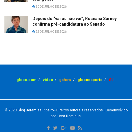
30 DE JULHO DE 2026
Depois do “vai ou não vai”, Roseana Sarney
confirma pré-candidatura ao Senado
22 DE JULHO DE 2026
globo.com
vídeo
gshow
globoesporte
G1
© 2023
Blog Jeremias Ribeiro
- Direitos autorais reservados
| Desenvolvido
por: Host Dominus
.