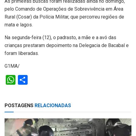
As primeiras buscas foram realizadas ainda no domingo,
pelo Comando de Operações de Sobrevivência em Área
Rural (Cosar) da Polícia Militar, que percorreu regiões de
mata e lagos.
Na segunda-feira (12), o padrasto, a mãe e a avó das
crianças prestaram depoimento na Delegacia de Bacabal e
foram liberadas.
G1MA/
W
S
h
h
at
ar
POSTAGENS
RELACIONADAS
s
e
A
p