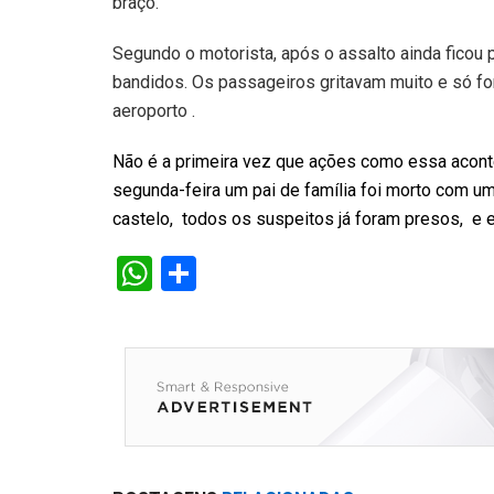
braço.
Segundo o motorista, após o assalto ainda ficou
bandidos. Os passageiros gritavam muito e só fo
aeroporto .
Não é a primeira vez que ações como essa acont
segunda-feira um pai de família foi morto com um
castelo, todos os suspeitos já foram presos, e e
W
S
h
h
at
ar
s
e
A
p
p