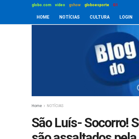
globo.com
vídeo
gshow
globoesporte
G1
HOME
NOTÍCIAS
CULTURA
LOGIN
Home
NOTÍCIAS
São Luís- Socorro! 
são assaltados pela 