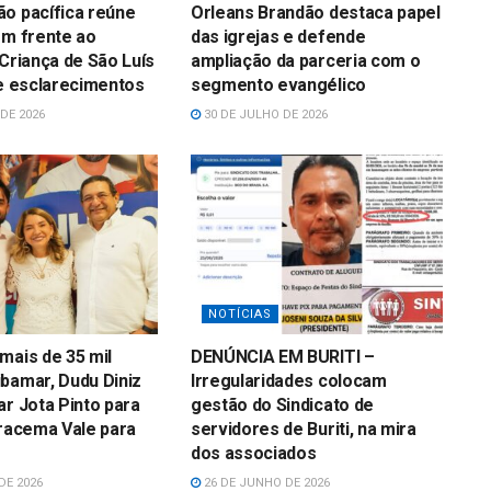
o pacífica reúne
Orleans Brandão destaca papel
em frente ao
das igrejas e defende
 Criança de São Luís
ampliação da parceria com o
 e esclarecimentos
segmento evangélico
DE 2026
30 DE JULHO DE 2026
NOTÍCIAS
mais de 35 mil
DENÚNCIA EM BURITI –
bamar, Dudu Diniz
Irregularidades colocam
ar Jota Pinto para
gestão do Sindicato de
Iracema Vale para
servidores de Buriti, na mira
dos associados
DE 2026
26 DE JUNHO DE 2026