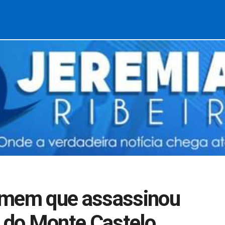
omem que assassinou
o do Monte Castelo