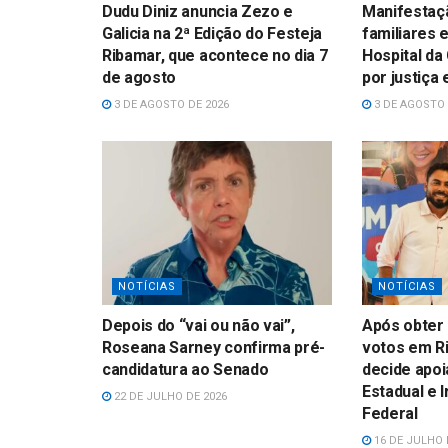
Dudu Diniz anuncia Zezo e
Manifestaçã
Galicia na 2ª Edição do Festeja
familiares 
Ribamar, que acontece no dia 7
Hospital da
de agosto
por justiça
3 DE AGOSTO DE 2026
3 DE AGOSTO 
NOTÍCIAS
NOTÍCIAS
Depois do “vai ou não vai”,
Após obter 
Roseana Sarney confirma pré-
votos em Ri
candidatura ao Senado
decide apoi
Estadual e 
22 DE JULHO DE 2026
Federal
16 DE JULHO 