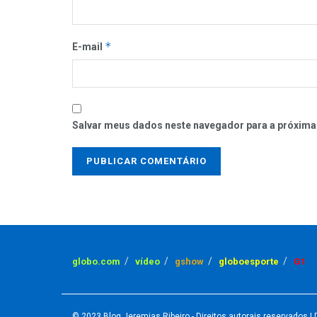
*
E-mail
Salvar meus dados neste navegador para a próxima
globo.com
vídeo
gshow
globoesporte
G1
© 2023
Blog Jeremias Ribeiro
- Direitos autorais reservados
| 