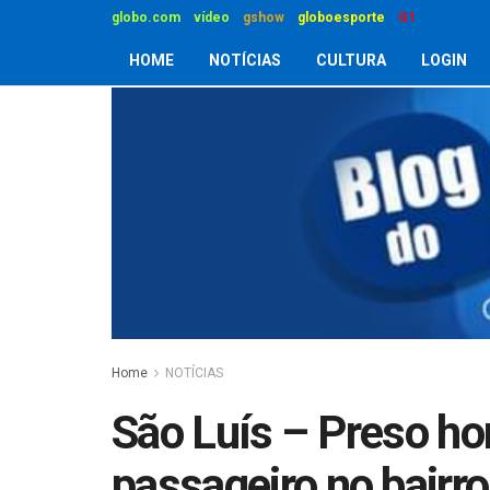
globo.com
vídeo
gshow
globoesporte
G1
HOME
NOTÍCIAS
CULTURA
LOGIN
Home
NOTÍCIAS
São Luís – Preso h
passageiro no bairr