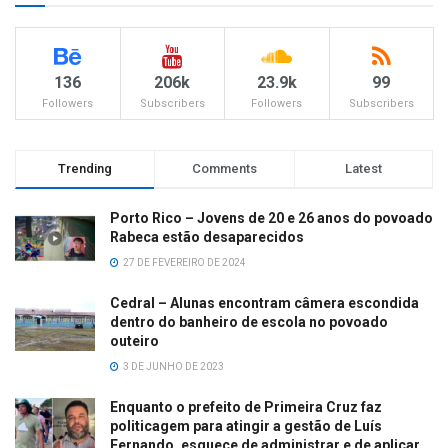
136
206k
23.9k
99
Followers
Subscribers
Followers
Subscribers
Trending
Comments
Latest
Porto Rico – Jovens de 20 e 26 anos do povoado
Rabeca estão desaparecidos
27 DE FEVEREIRO DE 2024
Cedral – Alunas encontram câmera escondida
dentro do banheiro de escola no povoado
outeiro
3 DE JUNHO DE 2023
Enquanto o prefeito de Primeira Cruz faz
politicagem para atingir a gestão de Luís
Fernando, esquece de administrar e de aplicar