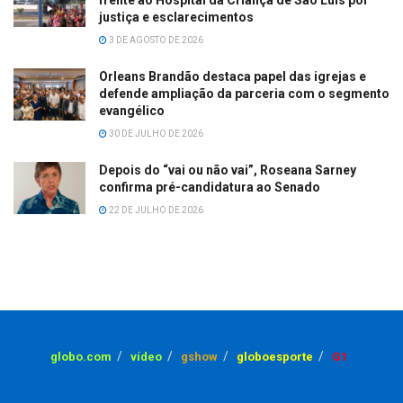
frente ao Hospital da Criança de São Luís por
justiça e esclarecimentos
3 DE AGOSTO DE 2026
Orleans Brandão destaca papel das igrejas e
defende ampliação da parceria com o segmento
evangélico
30 DE JULHO DE 2026
Depois do “vai ou não vai”, Roseana Sarney
confirma pré-candidatura ao Senado
22 DE JULHO DE 2026
globo.com
vídeo
gshow
globoesporte
G1