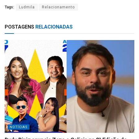
h
h
Tags:
Ludmila
Relacionamento
at
ar
s
e
POSTAGENS
RELACIONADAS
A
p
p
NOTÍCIAS