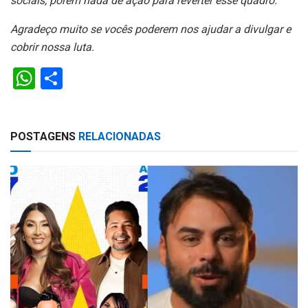
sociais, porém nada de ação para reverter esse quadro.
Agradeço muito se vocês poderem nos ajudar a divulgar e
cobrir nossa luta.
W
S
h
h
at
ar
POSTAGENS
RELACIONADAS
s
e
A
p
p