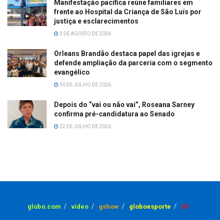
Manifestação pacífica reúne familiares em
frente ao Hospital da Criança de São Luís por
justiça e esclarecimentos
3 DE AGOSTO DE 2026
Orleans Brandão destaca papel das igrejas e
defende ampliação da parceria com o segmento
evangélico
30 DE JULHO DE 2026
Depois do “vai ou não vai”, Roseana Sarney
confirma pré-candidatura ao Senado
22 DE JULHO DE 2026
globo.com
vídeo
gshow
globoesporte
G1