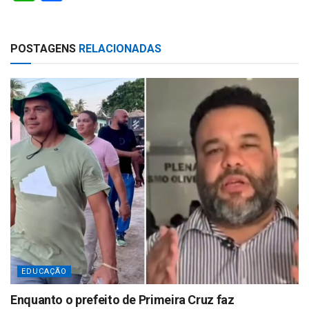
h
h
at
ar
POSTAGENS
RELACIONADAS
s
e
A
p
p
EDUCAÇÃO
Enquanto o prefeito de Primeira Cruz faz