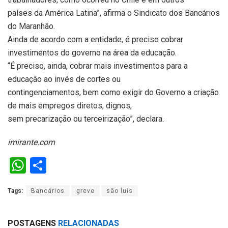
países da América Latina”, afirma o Sindicato dos Bancários
do Maranhão.
Ainda de acordo com a entidade, é preciso cobrar
investimentos do governo na área da educação.
“É preciso, ainda, cobrar mais investimentos para a
educação ao invés de cortes ou
contingenciamentos, bem como exigir do Governo a criação
de mais empregos diretos, dignos,
sem precarização ou terceirização”, declara.
imirante.com
W
S
h
h
Tags:
Bancários
greve
são luís
at
ar
s
e
POSTAGENS
RELACIONADAS