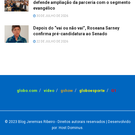
defende ampliação da parceria com o segmento
evangélico
30 DE JULHO DE 2026
Depois do “vai ou não vai”, Roseana Sarney
confirma pré-candidatura ao Senado
22 DE JULHO DE 2026
globo.com
vídeo
gshow
globoesporte
G1
© 2023
Blog Jeremias Ribeiro
- Direitos autorais reservados
| Desenvolvido
por: Host Dominus
.