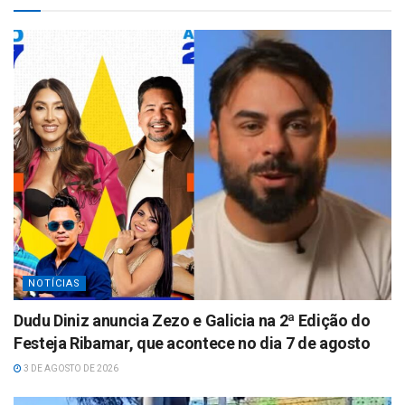
A
p
p
NOTÍCIAS
Dudu Diniz anuncia Zezo e Galicia na 2ª Edição do
Festeja Ribamar, que acontece no dia 7 de agosto
3 DE AGOSTO DE 2026