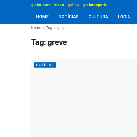
globo.com
vídeo
gshow
globoesporte
G1
HOME
NOTÍCIAS
CULTURA
LOGIN
Home
Tag
greve
Tag:
greve
NOTÍCIAS