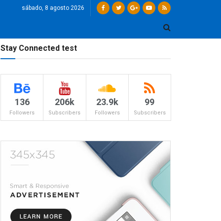
sábado, 8 agosto 2026
Stay Connected test
136
206k
23.9k
99
Followers
Subscribers
Followers
Subscribers