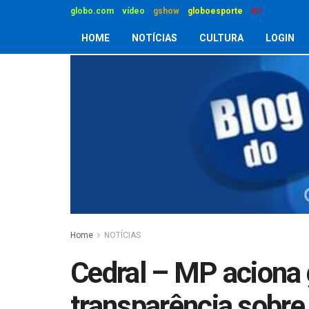
globo.com
vídeo
gshow
globoesporte
G1
HOME
NOTÍCIAS
CULTURA
LOGIN
Home
NOTÍCIAS
Cedral – MP aciona g
transparência sobre 