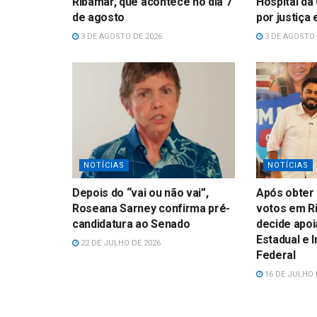
Ribamar, que acontece no dia 7
Hospital da
de agosto
por justiça
3 DE AGOSTO DE 2026
3 DE AGOSTO 
NOTÍCIAS
NOTÍCIAS
Depois do “vai ou não vai”,
Após obter 
Roseana Sarney confirma pré-
votos em Ri
candidatura ao Senado
decide apoi
Estadual e 
22 DE JULHO DE 2026
Federal
16 DE JULHO 