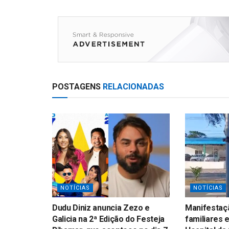
s
e
A
p
p
POSTAGENS
RELACIONADAS
NOTÍCIAS
NOTÍCIAS
Dudu Diniz anuncia Zezo e
Manifestaçã
Galicia na 2ª Edição do Festeja
familiares 