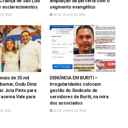
 Criança de São Luís
ampliação da parceria com o
 e esclarecimentos
segmento evangélico
DE 2026
30 DE JULHO DE 2026
NOTÍCIAS
mais de 35 mil
DENÚNCIA EM BURITI –
bamar, Dudu Diniz
Irregularidades colocam
ar Jota Pinto para
gestão do Sindicato de
Iracema Vale para
servidores de Buriti, na mira
dos associados
DE 2026
26 DE JUNHO DE 2026