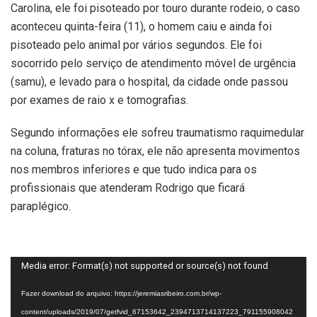
Carolina, ele foi pisoteado por touro durante rodeio, o caso
aconteceu quinta-feira (11), o homem caiu e ainda foi
pisoteado pelo animal por vários segundos. Ele foi
socorrido pelo serviço de atendimento móvel de urgência
(samu), e levado para o hospital, da cidade onde passou
por exames de raio x e tomografias.
Segundo informações ele sofreu traumatismo raquimedular
na coluna, fraturas no tórax, ele não apresenta movimentos
nos membros inferiores e que tudo indica para os
profissionais que atenderam Rodrigo que ficará
paraplégico.
Tocador
Media error: Format(s) not supported or source(s) not found
de
Fazer download do arquivo: https://jeremiasribeiro.com.br/wp-
vídeo
content/uploads/2019/07/getfvid_67153642_2394713714137223_791155908042