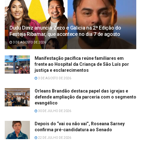
Dudu Diniz anuncia Zezo e Galicia na 2ª Edição do
Festeja Ribamar, que acontece no dia 7 de agosto
3 DE AGOSTO DE 2026
Manifestação pacífica reúne familiares em
frente ao Hospital da Criança de São Luís por
justiça e esclarecimentos
3 DE AGOSTO DE 2026
Orleans Brandão destaca papel das igrejas e
defende ampliação da parceria com o segmento
evangélico
30 DE JULHO DE 2026
Depois do “vai ou não vai”, Roseana Sarney
confirma pré-candidatura ao Senado
22 DE JULHO DE 2026