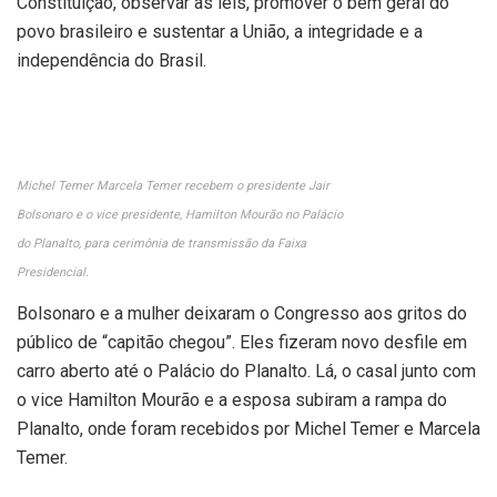
Constituição, observar as leis, promover o bem geral do
povo brasileiro e sustentar a União, a integridade e a
independência do Brasil.
Michel Temer Marcela Temer recebem o presidente Jair
Bolsonaro e o vice presidente, Hamilton Mourão no Palácio
do Planalto, para cerimônia de transmissão da Faixa
Presidencial.
Bolsonaro e a mulher deixaram o Congresso aos gritos do
público de “capitão chegou”. Eles fizeram novo desfile em
carro aberto até o Palácio do Planalto. Lá, o casal junto com
o vice Hamilton Mourão e a esposa subiram a rampa do
Planalto, onde foram recebidos por Michel Temer e Marcela
Temer.