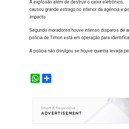
A explosão além de destruir o caixa eletrônico,
causou grande estrago no interior da agência e p
impacto.
Segundo moradores houve intenso disparos de ar
polícia de Timon está em operação para identific
A polícia não divulgou se houve quantia levada p
W
S
h
h
at
ar
s
e
A
p