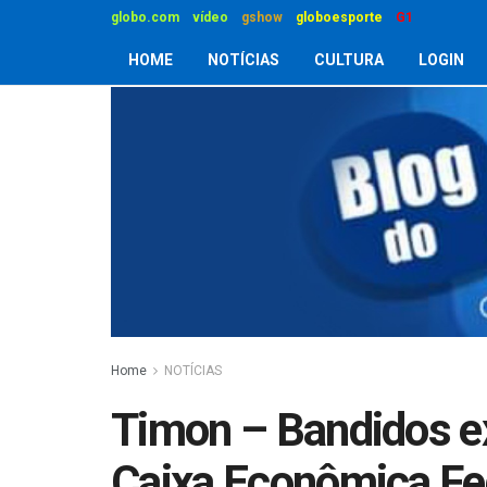
globo.com
vídeo
gshow
globoesporte
G1
HOME
NOTÍCIAS
CULTURA
LOGIN
Home
NOTÍCIAS
Timon – Bandidos e
Caixa Econômica Fe