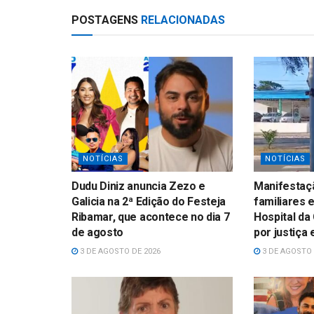
p
POSTAGENS
RELACIONADAS
NOTÍCIAS
NOTÍCIAS
Dudu Diniz anuncia Zezo e
Manifestaçã
Galicia na 2ª Edição do Festeja
familiares 
Ribamar, que acontece no dia 7
Hospital da
de agosto
por justiça
3 DE AGOSTO DE 2026
3 DE AGOSTO 