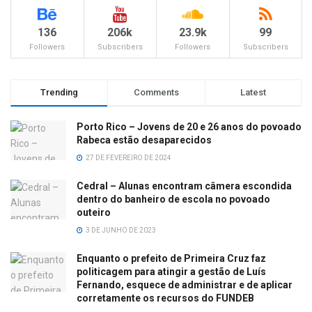
136
206k
23.9k
99
Followers
Subscribers
Followers
Subscribers
Trending
Comments
Latest
Porto Rico – Jovens de 20 e 26 anos do povoado
Rabeca estão desaparecidos
27 DE FEVEREIRO DE 2024
Cedral – Alunas encontram câmera escondida
dentro do banheiro de escola no povoado
outeiro
3 DE JUNHO DE 2023
Enquanto o prefeito de Primeira Cruz faz
politicagem para atingir a gestão de Luís
Fernando, esquece de administrar e de aplicar
corretamente os recursos do FUNDEB