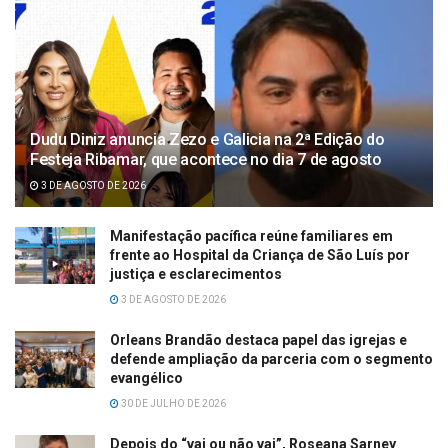
Dudu Diniz anuncia Zezo e Galicia na 2ª Edição do
Festeja Ribamar, que acontece no dia 7 de agosto
3 DE AGOSTO DE 2026
Manifestação pacífica reúne familiares em
frente ao Hospital da Criança de São Luís por
justiça e esclarecimentos
3 DE AGOSTO DE 2026
Orleans Brandão destaca papel das igrejas e
defende ampliação da parceria com o segmento
evangélico
30 DE JULHO DE 2026
Depois do “vai ou não vai”, Roseana Sarney