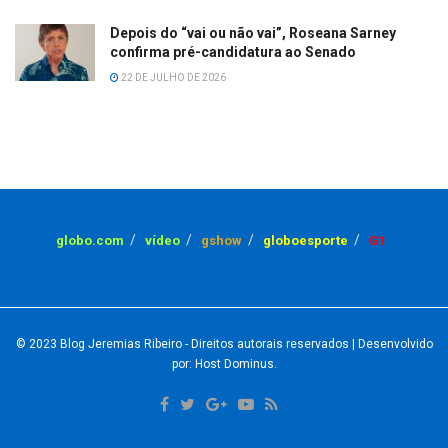
Depois do “vai ou não vai”, Roseana Sarney
confirma pré-candidatura ao Senado
22 DE JULHO DE 2026
globo.com
vídeo
gshow
globoesporte
G1
© 2023
Blog Jeremias Ribeiro
- Direitos autorais reservados
| Desenvolvido
por: Host Dominus
.