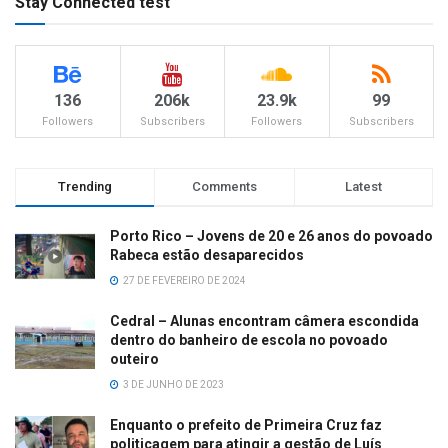
Stay Connected test
136
206k
23.9k
99
Followers
Subscribers
Followers
Subscribers
Trending
Comments
Latest
Porto Rico – Jovens de 20 e 26 anos do povoado
Rabeca estão desaparecidos
27 DE FEVEREIRO DE 2024
Cedral – Alunas encontram câmera escondida
dentro do banheiro de escola no povoado
outeiro
3 DE JUNHO DE 2023
Enquanto o prefeito de Primeira Cruz faz
politicagem para atingir a gestão de Luís