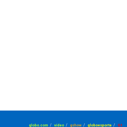
globo.com
vídeo
gshow
globoesporte
G1