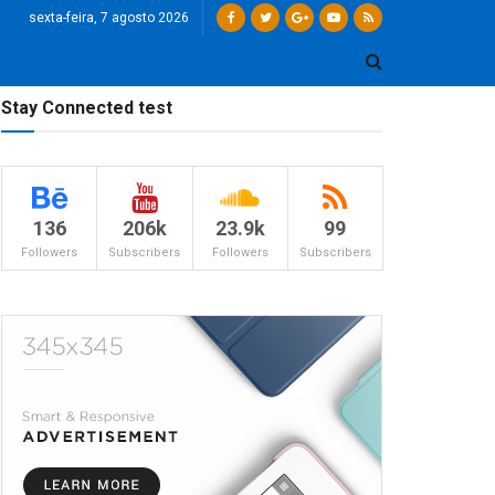
sexta-feira, 7 agosto 2026
Stay Connected test
136
206k
23.9k
99
Followers
Subscribers
Followers
Subscribers