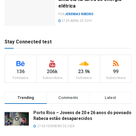
elétrica
POR
JEREMIAS RIBEIRO
27 DE ABRIL DE 2019
Stay Connected test
136
206k
23.9k
99
Followers
Subscribers
Followers
Subscribers
Trending
Comments
Latest
Porto Rico – Jovens de 20 e 26 anos do povoado
Rabeca estão desaparecidos
27 DE FEVEREIRO DE 2024