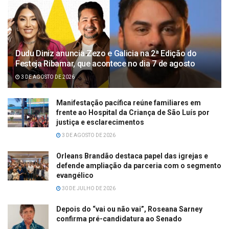
Dudu Diniz anuncia Zezo e Galicia na 2ª Edição do
Festeja Ribamar, que acontece no dia 7 de agosto
3 DE AGOSTO DE 2026
Manifestação pacífica reúne familiares em
frente ao Hospital da Criança de São Luís por
justiça e esclarecimentos
3 DE AGOSTO DE 2026
Orleans Brandão destaca papel das igrejas e
defende ampliação da parceria com o segmento
evangélico
30 DE JULHO DE 2026
Depois do “vai ou não vai”, Roseana Sarney
confirma pré-candidatura ao Senado