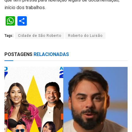
início dos trabalhos.
W
S
h
h
Tags:
Cidade de São Roberto
Roberto do Luisão
at
ar
s
e
POSTAGENS
RELACIONADAS
A
p
p