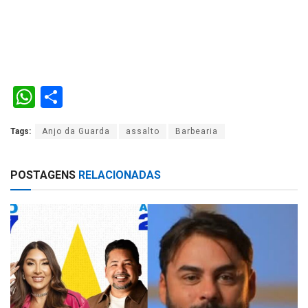
W
S
h
h
Tags:
Anjo da Guarda
assalto
Barbearia
at
ar
s
e
POSTAGENS
RELACIONADAS
A
p
p