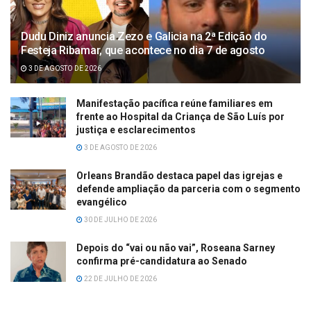
Dudu Diniz anuncia Zezo e Galicia na 2ª Edição do
Festeja Ribamar, que acontece no dia 7 de agosto
3 DE AGOSTO DE 2026
Manifestação pacífica reúne familiares em
frente ao Hospital da Criança de São Luís por
justiça e esclarecimentos
3 DE AGOSTO DE 2026
Orleans Brandão destaca papel das igrejas e
defende ampliação da parceria com o segmento
evangélico
30 DE JULHO DE 2026
Depois do “vai ou não vai”, Roseana Sarney
confirma pré-candidatura ao Senado
22 DE JULHO DE 2026