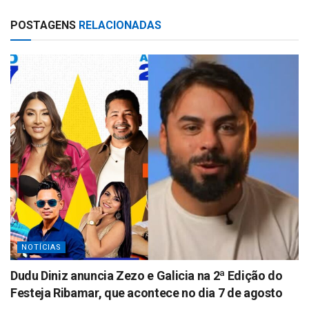
at
ar
POSTAGENS
RELACIONADAS
s
e
A
p
p
NOTÍCIAS
Dudu Diniz anuncia Zezo e Galicia na 2ª Edição do
Festeja Ribamar, que acontece no dia 7 de agosto