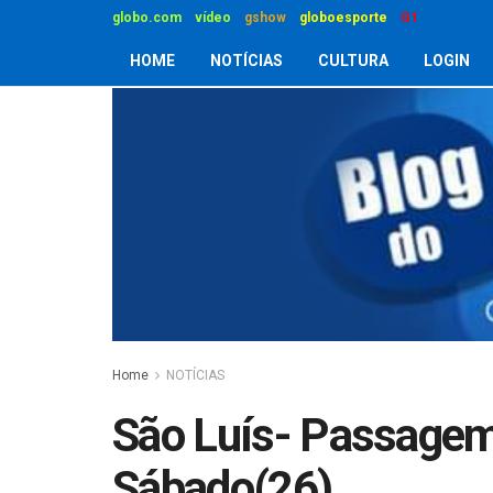
globo.com
vídeo
gshow
globoesporte
G1
HOME
NOTÍCIAS
CULTURA
LOGIN
Home
NOTÍCIAS
São Luís- Passagem 
Sábado(26)