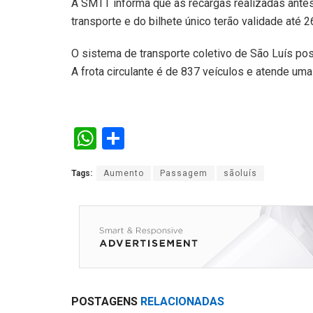
A SMTT informa que as recargas realizadas antes 
transporte e do bilhete único terão validade até 
O sistema de transporte coletivo de São Luís pos
A frota circulante é de 837 veículos e atende uma
W
S
h
h
Tags:
Aumento
Passagem
sãoluís
at
ar
s
e
A
p
p
POSTAGENS
RELACIONADAS