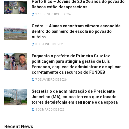
Porto Rico – Jovens de 20 e 26 anos do povoado
Rabeca estão desaparecidos
27 DE FEVEREIRO DE 2024
Cedral – Alunas encontram câmera escondida
dentro do banheiro de escola no povoado
outeiro
3 DE JUNHO DE 2023
Enquanto o prefeito de Primeira Cruz faz
politicagem para atingir a gestão de Luís
Fernando, esquece de administrar e de aplicar
corretamente os recursos do FUNDEB
7 DE JANEIRO DE 2026
Secretário de administração de Presidente
Juscelino (MA), coloca terreno que é locado
torres de telefonia em seu nome e da esposa
5 DE MARÇO DE 2023
Recent News