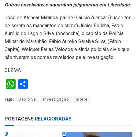
Outros envolvidos e aguardam julgamento em Liberdade:
José de Alencar Miranda, pai de Gláucio Alencar (suspeitos
de serem os mandantes do crime) Júnior Bolinha, Fábio
Aurélio do Lago e Silva, (bochecha), o capitão da Polícia
Militar do Maranhão, Fábio Aurélio Saraiva Silva, (Fábio
Capita), Welquer Farias Velosos e ainda policiais civis que
não tiveram os nomes revelados pela investigação.
SLZMA
W
S
h
h
Tags:
Décio Sá
Investigação
morte
at
ar
s
e
POSTAGENS
RELACIONADAS
A
p