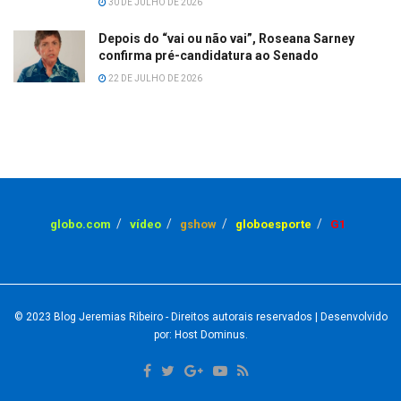
30 DE JULHO DE 2026
Depois do “vai ou não vai”, Roseana Sarney
confirma pré-candidatura ao Senado
22 DE JULHO DE 2026
globo.com
vídeo
gshow
globoesporte
G1
© 2023
Blog Jeremias Ribeiro
- Direitos autorais reservados
| Desenvolvido
por: Host Dominus
.