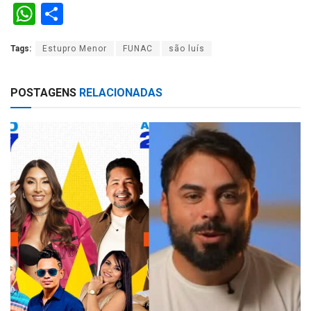
W
S
h
h
Tags:
Estupro Menor
FUNAC
são luís
at
ar
s
e
POSTAGENS
RELACIONADAS
A
p
p