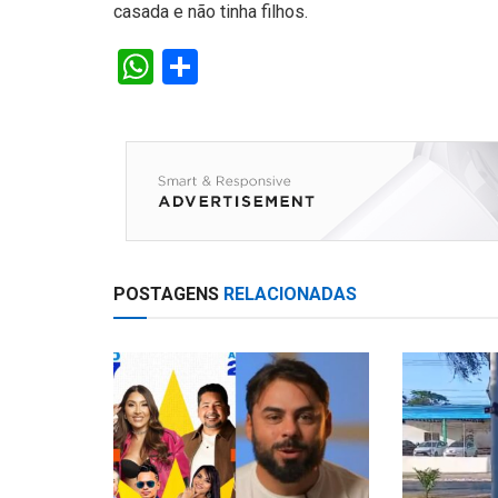
casada e não tinha filhos.
W
S
h
h
at
ar
s
e
A
p
p
POSTAGENS
RELACIONADAS