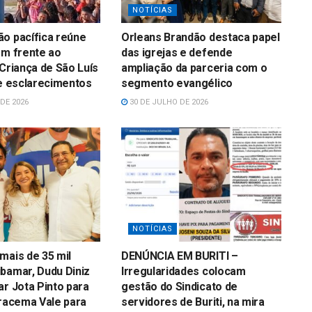
NOTÍCIAS
o pacífica reúne
Orleans Brandão destaca papel
em frente ao
das igrejas e defende
 Criança de São Luís
ampliação da parceria com o
 e esclarecimentos
segmento evangélico
DE 2026
30 DE JULHO DE 2026
NOTÍCIAS
mais de 35 mil
DENÚNCIA EM BURITI –
bamar, Dudu Diniz
Irregularidades colocam
ar Jota Pinto para
gestão do Sindicato de
Iracema Vale para
servidores de Buriti, na mira