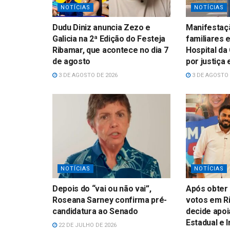
NOTÍCIAS
NOTÍCIAS
Dudu Diniz anuncia Zezo e
Manifestaçã
Galicia na 2ª Edição do Festeja
familiares 
Ribamar, que acontece no dia 7
Hospital da
de agosto
por justiça
3 DE AGOSTO DE 2026
3 DE AGOSTO 
NOTÍCIAS
NOTÍCIAS
Depois do “vai ou não vai”,
Após obter 
Roseana Sarney confirma pré-
votos em Ri
candidatura ao Senado
decide apoi
Estadual e 
22 DE JULHO DE 2026