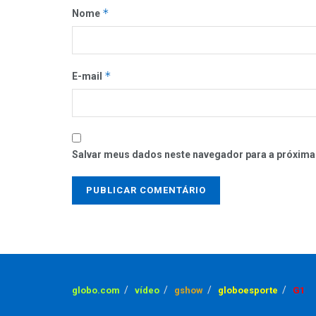
*
Nome
*
E-mail
Salvar meus dados neste navegador para a próxima
globo.com
vídeo
gshow
globoesporte
G1