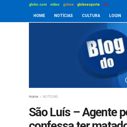
globo.com
vídeo
gshow
globoesporte
G1
HOME
NOTÍCIAS
CULTURA
LOGIN
Home
NOTÍCIAS
São Luís – Agente pe
confessa ter matad