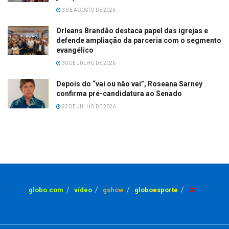
3 DE AGOSTO DE 2026
Orleans Brandão destaca papel das igrejas e
defende ampliação da parceria com o segmento
evangélico
30 DE JULHO DE 2026
Depois do “vai ou não vai”, Roseana Sarney
confirma pré-candidatura ao Senado
22 DE JULHO DE 2026
globo.com
vídeo
gshow
globoesporte
G1