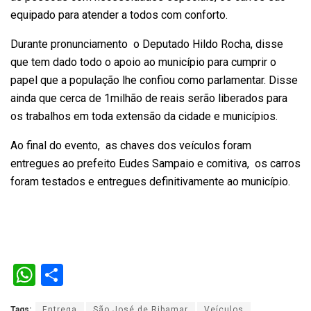
equipado para atender a todos com conforto.
Durante pronunciamento
o Deputado Hildo Rocha, disse
que tem dado todo o apoio ao município para cumprir o
papel que a população lhe confiou como parlamentar. Disse
ainda que cerca de 1milhão de reais serão liberados para
os trabalhos em toda extensão da cidade e municípios.
Ao final do evento, as chaves dos veículos foram
entregues ao prefeito Eudes
Sampaio e comitiva, os carros
foram testados e entregues definitivamente ao município.
W
S
h
h
Tags:
Entrega
São José de Ribamar
Veículos