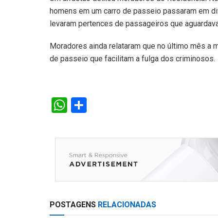
homens em um carro de passeio passaram em div
levaram pertences de passageiros que aguardav
Moradores ainda relataram que no último mês a
de passeio que facilitam a fulga dos criminosos.
W
S
h
h
at
ar
s
e
A
p
p
POSTAGENS
RELACIONADAS