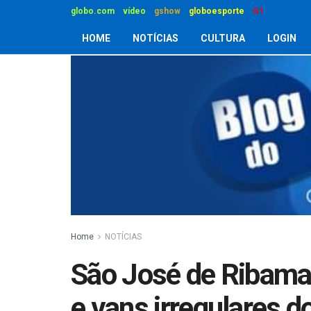
globo.com
vídeo
gshow
globoesporte
G1
HOME
NOTÍCIAS
CULTURA
LOGIN
Home
NOTÍCIAS
São José de Ribamar
e vans irregulares d