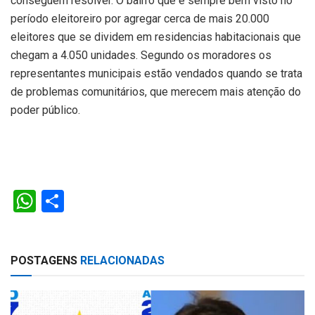
conseguem resolver. O bairro que é sempre bem visto no
período eleitoreiro por agregar cerca de mais 20.000
eleitores que se dividem em residencias habitacionais que
chegam a 4.050 unidades. Segundo os moradores os
representantes municipais estão vendados quando se trata
de problemas comunitários, que merecem mais atenção do
poder público.
W
S
h
h
at
ar
POSTAGENS
RELACIONADAS
s
e
A
p