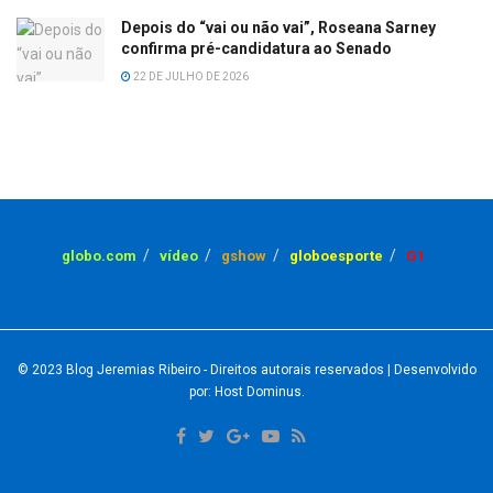
Depois do “vai ou não vai”, Roseana Sarney
confirma pré-candidatura ao Senado
22 DE JULHO DE 2026
globo.com
vídeo
gshow
globoesporte
G1
© 2023
Blog Jeremias Ribeiro
- Direitos autorais reservados
| Desenvolvido
por: Host Dominus
.