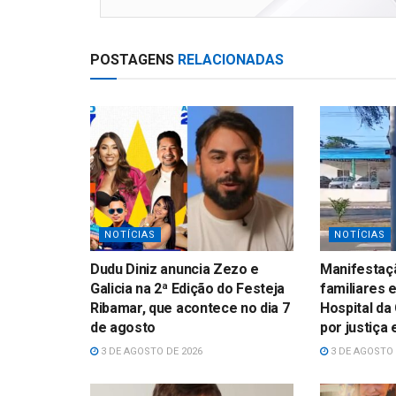
p
POSTAGENS
RELACIONADAS
NOTÍCIAS
NOTÍCIAS
Dudu Diniz anuncia Zezo e
Manifestaçã
Galicia na 2ª Edição do Festeja
familiares 
Ribamar, que acontece no dia 7
Hospital da
de agosto
por justiça
3 DE AGOSTO DE 2026
3 DE AGOSTO 