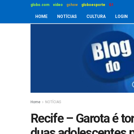
globo.com
vídeo
gshow
globoesporte
G1
HOME
NOTÍCIAS
CULTURA
LOGIN
Home
NOTÍCIAS
Recife – Garota é to
duas adolescentes 