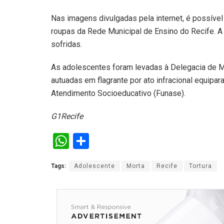
Nas imagens divulgadas pela internet, é possível
roupas da Rede Municipal de Ensino do Recife. A
sofridas.
As adolescentes foram levadas à Delegacia de Ma
autuadas em flagrante por ato infracional equip
Atendimento Socioeducativo (Funase).
G1Recife
W
S
h
h
Tags:
Adolescente
Morta
Recife
Tortura
at
ar
s
e
A
p