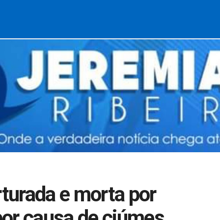
rturada e morta por
por causa de ciúmes