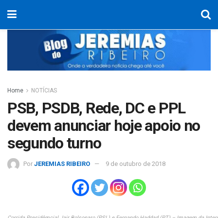
Home
NOTÍCIAS
PSB, PSDB, Rede, DC e PPL
devem anunciar hoje apoio no
segundo turno
Por
JEREMIAS RIBEIRO
9 de outubro de 2018
Corrida Presidêmcial Jair Bolsonaro (PSL) e Fernando Haddad (PT) – Imagem da Inter