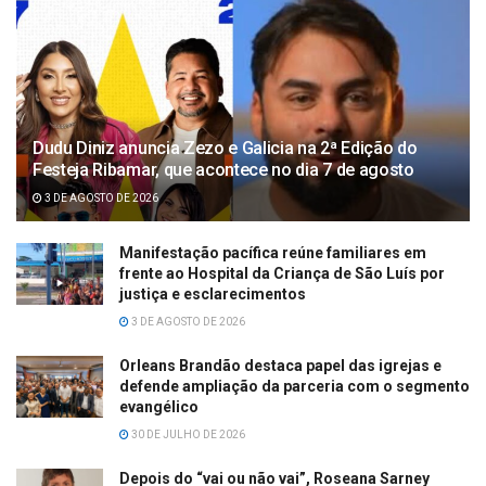
Dudu Diniz anuncia Zezo e Galicia na 2ª Edição do
Festeja Ribamar, que acontece no dia 7 de agosto
3 DE AGOSTO DE 2026
Manifestação pacífica reúne familiares em
frente ao Hospital da Criança de São Luís por
justiça e esclarecimentos
3 DE AGOSTO DE 2026
Orleans Brandão destaca papel das igrejas e
defende ampliação da parceria com o segmento
evangélico
30 DE JULHO DE 2026
Depois do “vai ou não vai”, Roseana Sarney