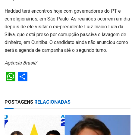
Haddad terá encontros hoje com governadores do PT e
correligionários, em São Paulo. As reuniões ocorrem um dia
depois de ele visitar o ex-presidente Luiz Inácio Lula da
Silva, que está preso por corrupção passiva e lavagem de
dinheiro, em Curitiba. O candidato ainda não anunciou como
será a agenda de campanha até o segundo turno.
Agência Brasil/
W
S
h
h
at
ar
POSTAGENS
RELACIONADAS
s
e
A
p
p