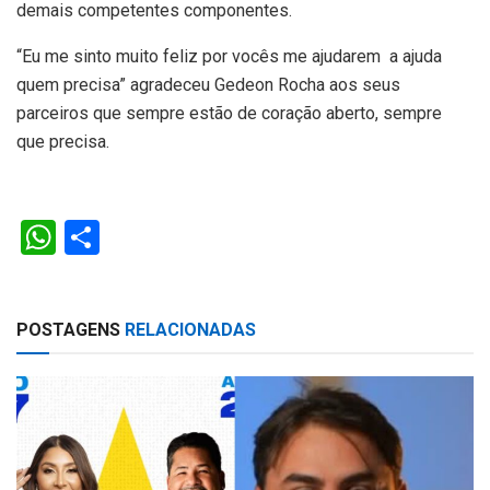
demais competentes componentes.
“Eu me sinto muito feliz por vocês me ajudarem a ajuda
quem precisa” agradeceu Gedeon Rocha aos seus
parceiros que sempre estão de coração aberto, sempre
que precisa.
W
S
h
h
at
ar
POSTAGENS
RELACIONADAS
s
e
A
p
p