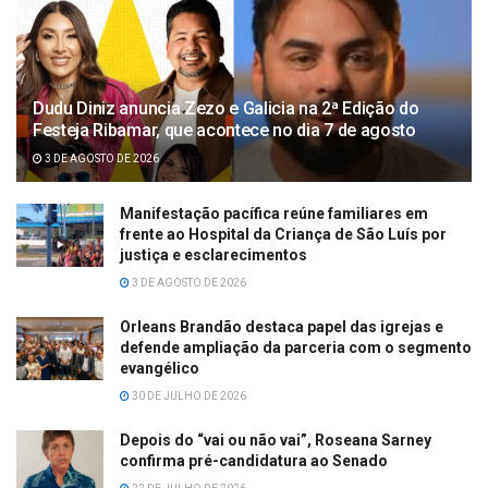
Dudu Diniz anuncia Zezo e Galicia na 2ª Edição do
Festeja Ribamar, que acontece no dia 7 de agosto
3 DE AGOSTO DE 2026
Manifestação pacífica reúne familiares em
frente ao Hospital da Criança de São Luís por
justiça e esclarecimentos
3 DE AGOSTO DE 2026
Orleans Brandão destaca papel das igrejas e
defende ampliação da parceria com o segmento
evangélico
30 DE JULHO DE 2026
Depois do “vai ou não vai”, Roseana Sarney
confirma pré-candidatura ao Senado