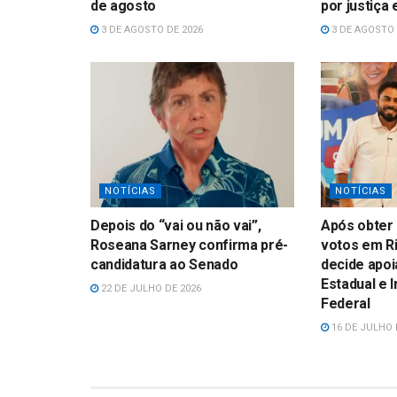
de agosto
por justiça
3 DE AGOSTO DE 2026
3 DE AGOSTO 
NOTÍCIAS
NOTÍCIAS
Depois do “vai ou não vai”,
Após obter 
Roseana Sarney confirma pré-
votos em Ri
candidatura ao Senado
decide apoi
Estadual e 
22 DE JULHO DE 2026
Federal
16 DE JULHO 