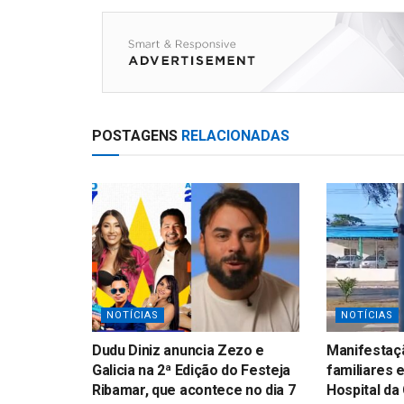
at
ar
s
e
A
p
p
POSTAGENS
RELACIONADAS
NOTÍCIAS
NOTÍCIAS
Dudu Diniz anuncia Zezo e
Manifestaçã
Galicia na 2ª Edição do Festeja
familiares 
Ribamar, que acontece no dia 7
Hospital da