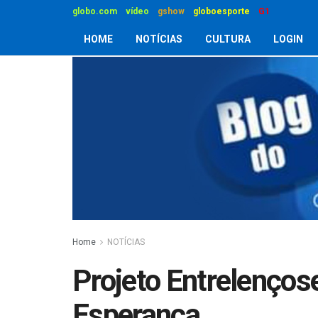
globo.com
vídeo
gshow
globoesporte
G1
HOME
NOTÍCIAS
CULTURA
LOGIN
Home
NOTÍCIAS
Projeto Entrelenços
Esperança