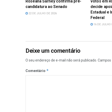
Roseana Sarney confirma pré-
votos em Ri
candidatura ao Senado
decide apoi
Estadual e 
22 DE JULHO DE 2026
Federal
16 DE JULHO 
Deixe um comentário
O seu endereço de e-mail não será publicado.
Campos 
*
Comentário