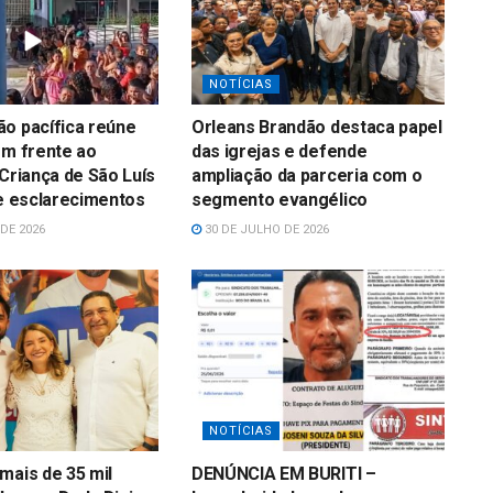
NOTÍCIAS
o pacífica reúne
Orleans Brandão destaca papel
em frente ao
das igrejas e defende
 Criança de São Luís
ampliação da parceria com o
 e esclarecimentos
segmento evangélico
DE 2026
30 DE JULHO DE 2026
NOTÍCIAS
mais de 35 mil
DENÚNCIA EM BURITI –