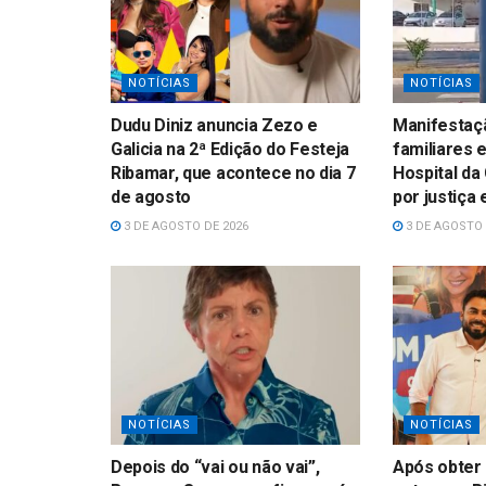
NOTÍCIAS
NOTÍCIAS
Dudu Diniz anuncia Zezo e
Manifestaçã
Galicia na 2ª Edição do Festeja
familiares 
Ribamar, que acontece no dia 7
Hospital da
de agosto
por justiça
3 DE AGOSTO DE 2026
3 DE AGOSTO 
NOTÍCIAS
NOTÍCIAS
Depois do “vai ou não vai”,
Após obter 