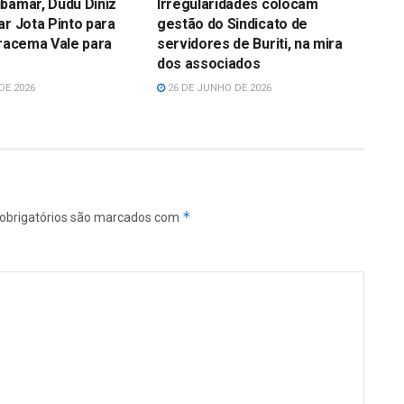
bamar, Dudu Diniz
Irregularidades colocam
ar Jota Pinto para
gestão do Sindicato de
Iracema Vale para
servidores de Buriti, na mira
dos associados
DE 2026
26 DE JUNHO DE 2026
*
obrigatórios são marcados com