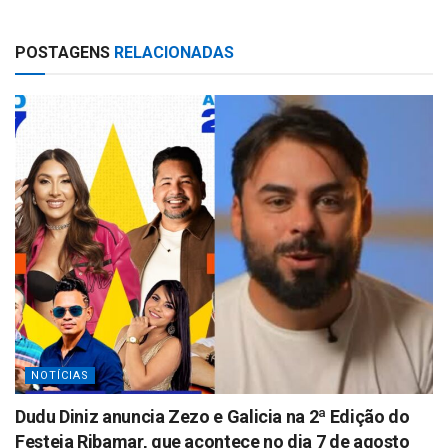
h
h
at
ar
POSTAGENS
RELACIONADAS
s
e
A
p
p
NOTÍCIAS
Dudu Diniz anuncia Zezo e Galicia na 2ª Edição do
Festeja Ribamar, que acontece no dia 7 de agosto