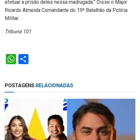
efetuar a prisão deles nessa madrugada.” Disse o Major
Ricardo Almeida Comandante do 19º Batalhão da Polícia
Militar.
Tribuna 101
W
S
h
h
at
ar
POSTAGENS
RELACIONADAS
s
e
A
p
p