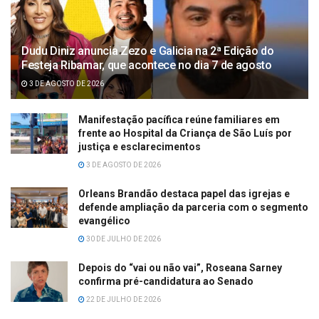
Dudu Diniz anuncia Zezo e Galicia na 2ª Edição do
Festeja Ribamar, que acontece no dia 7 de agosto
3 DE AGOSTO DE 2026
Manifestação pacífica reúne familiares em
frente ao Hospital da Criança de São Luís por
justiça e esclarecimentos
3 DE AGOSTO DE 2026
Orleans Brandão destaca papel das igrejas e
defende ampliação da parceria com o segmento
evangélico
30 DE JULHO DE 2026
Depois do “vai ou não vai”, Roseana Sarney
confirma pré-candidatura ao Senado
22 DE JULHO DE 2026