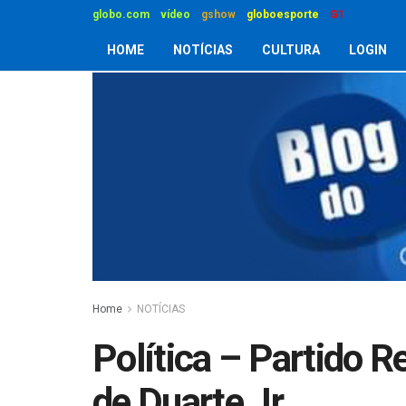
globo.com
vídeo
gshow
globoesporte
G1
HOME
NOTÍCIAS
CULTURA
LOGIN
Home
NOTÍCIAS
Política – Partido R
de Duarte Jr