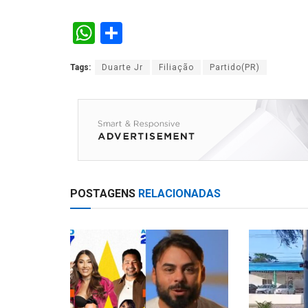
W
S
h
h
Tags:
Duarte Jr
Filiação
Partido(PR)
at
ar
s
e
A
p
p
POSTAGENS
RELACIONADAS