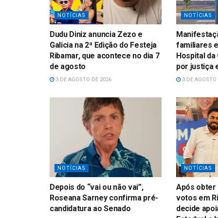
NOTÍCIAS
NOTÍCIAS
Dudu Diniz anuncia Zezo e
Manifestaçã
Galicia na 2ª Edição do Festeja
familiares 
Ribamar, que acontece no dia 7
Hospital da
de agosto
por justiça
3 DE AGOSTO DE 2026
3 DE AGOSTO 
NOTÍCIAS
NOTÍCIAS
Depois do “vai ou não vai”,
Após obter 
Roseana Sarney confirma pré-
votos em Ri
candidatura ao Senado
decide apoi