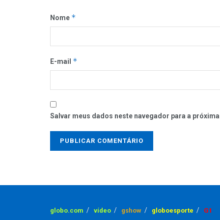
*
Nome
*
E-mail
Salvar meus dados neste navegador para a próxima
globo.com
vídeo
gshow
globoesporte
G1