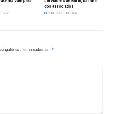
Iracema Vale para
servidores de Buriti, na mira
dos associados
DE 2026
26 DE JUNHO DE 2026
*
obrigatórios são marcados com