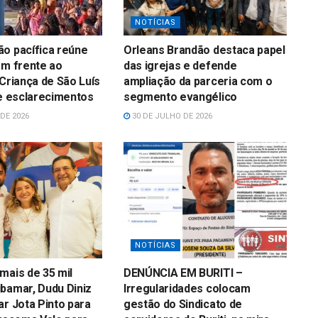
NOTÍCIAS
o pacífica reúne
Orleans Brandão destaca papel
em frente ao
das igrejas e defende
 Criança de São Luís
ampliação da parceria com o
 e esclarecimentos
segmento evangélico
DE 2026
30 DE JULHO DE 2026
NOTÍCIAS
mais de 35 mil
DENÚNCIA EM BURITI –
bamar, Dudu Diniz
Irregularidades colocam
ar Jota Pinto para
gestão do Sindicato de