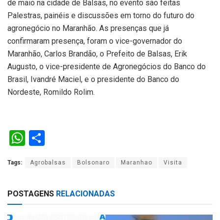
de maio na cidade de Balsas, no evento são feitas
Palestras, painéis e discussões em torno do futuro do
agronegócio no Maranhão. As presenças que já
confirmaram presença, foram o vice-governador do
Maranhão, Carlos Brandão, o Prefeito de Balsas, Erik
Augusto, o vice-presidente de Agronegócios do Banco do
Brasil, Ivandré Maciel, e o presidente do Banco do
Nordeste, Romildo Rolim.
W
S
h
h
Tags:
Agrobalsas
Bolsonaro
Maranhao
Visita
at
ar
s
e
POSTAGENS
RELACIONADAS
A
p