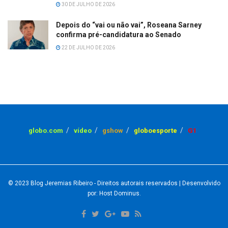
30 DE JULHO DE 2026
Depois do “vai ou não vai”, Roseana Sarney
confirma pré-candidatura ao Senado
22 DE JULHO DE 2026
globo.com
vídeo
gshow
globoesporte
G1
© 2023
Blog Jeremias Ribeiro
- Direitos autorais reservados
| Desenvolvido
por: Host Dominus
.