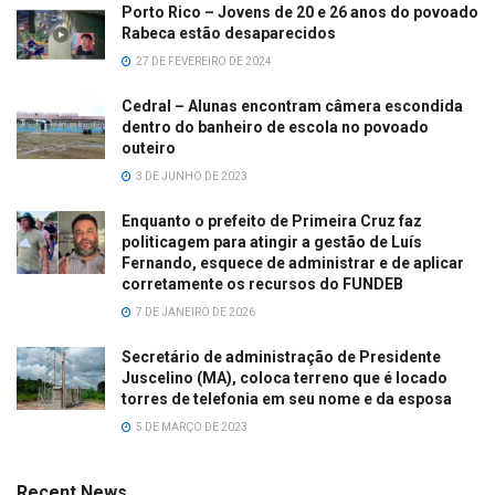
Porto Rico – Jovens de 20 e 26 anos do povoado
Rabeca estão desaparecidos
27 DE FEVEREIRO DE 2024
Cedral – Alunas encontram câmera escondida
dentro do banheiro de escola no povoado
outeiro
3 DE JUNHO DE 2023
Enquanto o prefeito de Primeira Cruz faz
politicagem para atingir a gestão de Luís
Fernando, esquece de administrar e de aplicar
corretamente os recursos do FUNDEB
7 DE JANEIRO DE 2026
Secretário de administração de Presidente
Juscelino (MA), coloca terreno que é locado
torres de telefonia em seu nome e da esposa
5 DE MARÇO DE 2023
Recent News