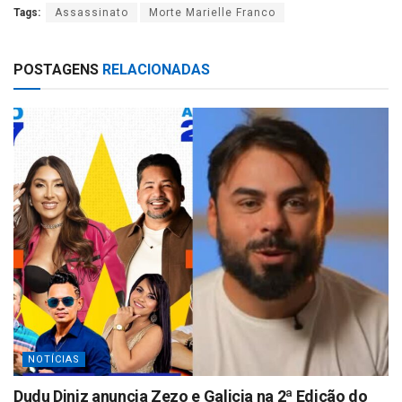
Tags:
Assassinato
Morte Marielle Franco
at
ar
s
e
POSTAGENS
RELACIONADAS
A
p
p
NOTÍCIAS
Dudu Diniz anuncia Zezo e Galicia na 2ª Edição do