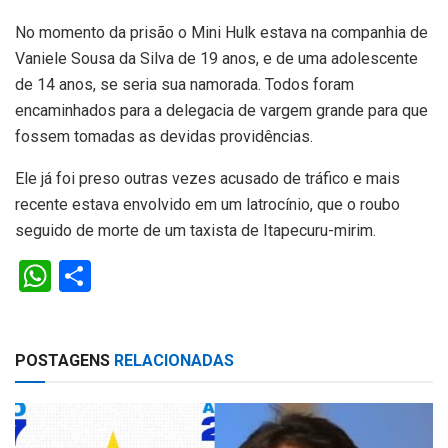
No momento da prisão o Mini Hulk estava na companhia de
Vaniele Sousa da Silva de 19 anos, e de uma adolescente
de 14 anos, se seria sua namorada. Todos foram
encaminhados para a delegacia de vargem grande para que
fossem tomadas as devidas providências.
Ele já foi preso outras vezes acusado de tráfico e mais
recente estava envolvido em um latrocínio, que o roubo
seguido de morte de um taxista de Itapecuru-mirim.
W
S
h
h
at
ar
POSTAGENS
RELACIONADAS
s
e
A
p